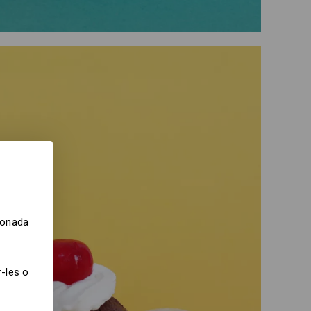
cionada
-les o