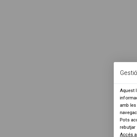
Gesti
Aquest l
informac
amb les 
navegac
Pots ac
rebutjar
Accés a 