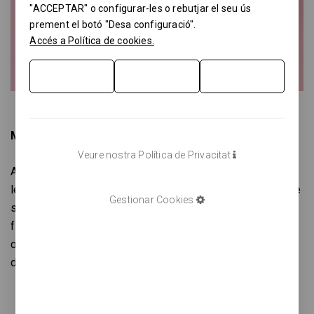
"ACCEPTAR" o configurar-les o rebutjar el seu ús
prement el botó "Desa configuració".
Accés a Política de cookies.
MMMMITJONS (2021)
Veure nostra Política de Privacitat
Aquest disseny parta de cooperació i suport mutu sota el
lema “JUNTES ARRIBEM MÉS LLUNY”, en un estampat de
Gestionar Cookies
sones que es sostenen i s’aixequen les unes a les altres
fins arribar a dalt de tot. L’elaboració és a partir de cotó
orgànic, seguint els processos ecològics dels companys
de Happori.