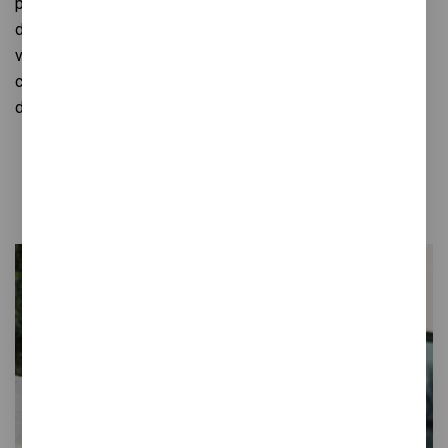
parlen del procés de treball a l’estudi: hi ha pluges
d’idees, peces que encaixen, retroalimentació, proves,
varietat, riures. Per altra banda t’animen a contagiar-te de
color, a barrejar per sumar i a sortir al carrer amb actitud
de jugar. Combina’ls!
COMPRAR