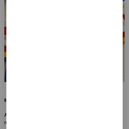
MMMMIX&MATCH (2022)
Aquesta col·lecció està formada per dos parells de
mitjons que dialoguen i es complementen. Per una banda