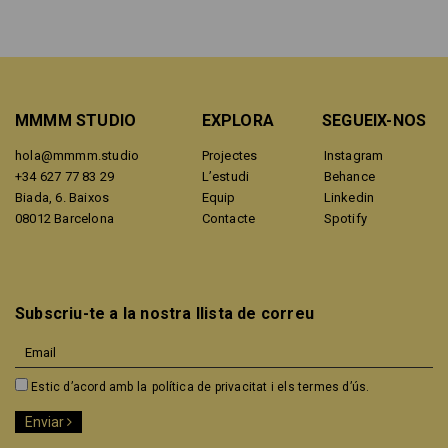
MMMM STUDIO
EXPLORA
SEGUEIX-NOS
hola@mmmm.studio
Projectes
Instagram
+34 627 77 83 29
L’estudi
Behance
Biada, 6. Baixos
Equip
Linkedin
08012 Barcelona
Contacte
Spotify
Subscriu-te a la nostra llista de correu
Estic d’acord amb la
política de privacitat i els termes d’ús.
Enviar