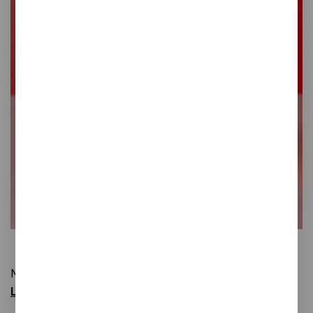
Número #3 -
Ardiendo
LEER